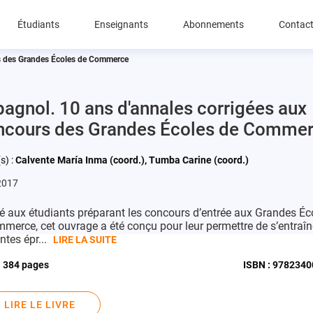
Étudiants
Enseignants
Abonnements
Contac
rs des Grandes Écoles de Commerce
agnol. 10 ans d'annales corrigées aux
ncours des Grandes Écoles de Comme
s) :
Calvente María Inma (coord.), Tumba Carine (coord.)
2017
é aux étudiants préparant les concours d’entrée aux Grandes Éc
merce, cet ouvrage a été conçu pour leur permettre de s’entraîn
ntes épr...
LIRE LA SUITE
:
384 pages
ISBN :
9782340
LIRE LE LIVRE