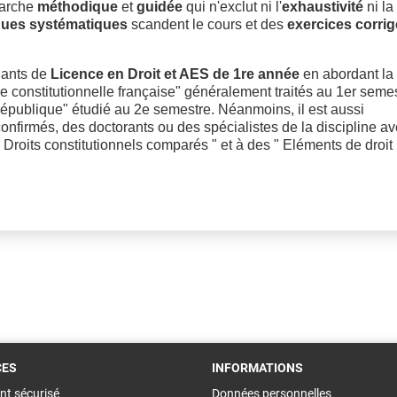
marche
méthodique
et
guidée
qui n'exclut ni l'
exhaustivité
ni la
ques systématiques
scandent le cours et des
exercices corri
iants de
Licence en Droit et AES
de 1re année
en abordant la
oire constitutionnelle française" généralement traités au 1er seme
 République" étudié au 2e semestre. Néanmoins, il est aussi
confirmés, des doctorants ou des spécialistes de la discipline a
" Droits constitutionnels comparés " et à des " Eléments de droit
CES
INFORMATIONS
nt sécurisé
Données personnelles