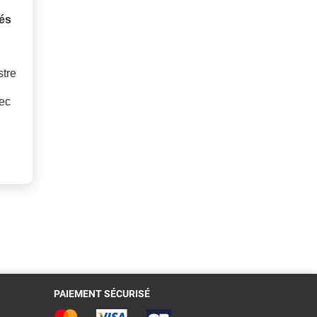
gés
stre
vec
PAIEMENT SÉCURISÉ